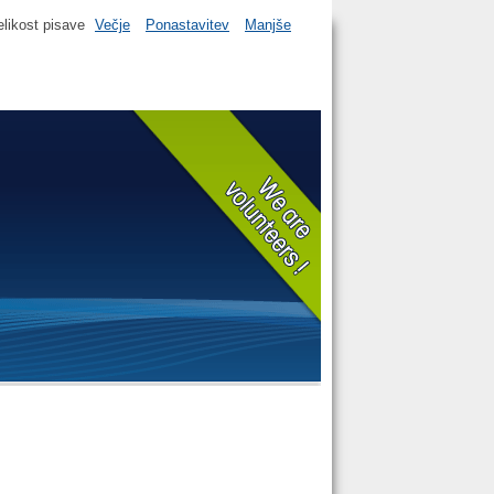
elikost pisave
Večje
Ponastavitev
Manjše