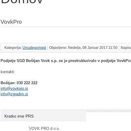
VovkPro
Kategorija:
Uncategorised
Objavljeno: Nedelja, 08 Januar 2017 21:50
Napis
Podjetje SGD Boštjan Vovk s.p. se je prestrukturiralo v podjetje VovkPro
kontakti:
Boštjan: 030 222 222
info@vovkpro.si
i
nfo@zgradim.si
Kratko ime PRS
VOVK PRO d.o.o.