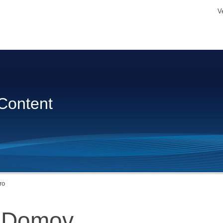
V
Content
ro
Domov